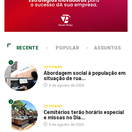
RECENTE
POPULAR
ASSUNTOS
1
COTIDIANO
Abordagem social à população em
situação de rua...
6 de agosto de 2026
2
COTIDIANO
Cemitérios terão horário especial
e missas no Dia...
6 de agosto de 2026