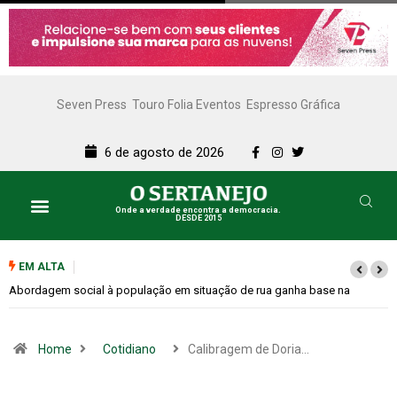
Seven Press
Touro Folia Eventos
Espresso Gráfica
6 de agosto de 2026
Onde a verdade encontra a democracia.
DESDE 2015
EM ALTA
Cemitérios terão horário especial e missas no Dia dos Pais
Home
Cotidiano
Calibragem de Doria…