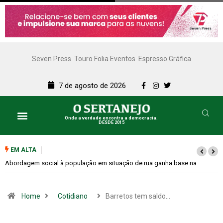
Seven Press
Touro Folia Eventos
Espresso Gráfica
7 de agosto de 2026
Onde a verdade encontra a democracia.
DESDE 2015
EM ALTA
Cemitérios terão horário especial e missas no Dia dos Pais
Home
Cotidiano
Barretos tem saldo…