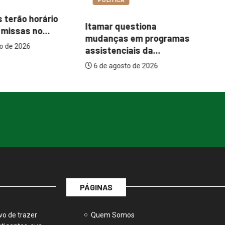
Ce
Abordagem social à
uestiona
es
população em situação
s em programas
de...
iais da...
6 de agosto de 2026
to de 2026
PÁGINAS
vo de trazer
Quem Somos