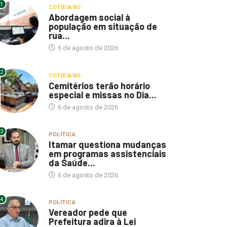
1
COTIDIANO
Abordagem social à
população em situação de
rua...
6 de agosto de 2026
2
COTIDIANO
Cemitérios terão horário
especial e missas no Dia...
6 de agosto de 2026
3
POLÍTICA
Itamar questiona mudanças
em programas assistenciais
da Saúde...
6 de agosto de 2026
4
POLÍTICA
Vereador pede que
Prefeitura adira à Lei