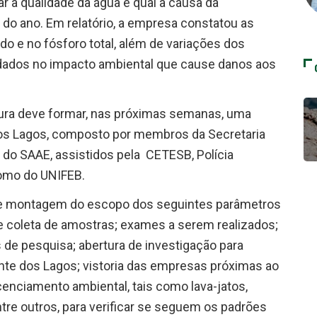
r a qualidade da água e qual a causa da
 do ano. Em relatório, a empresa constatou as
do e no fósforo total, além de variações dos
ados no impacto ambiental que cause danos aos
itura deve formar, nas próximas semanas, uma
os Lagos, composto por membros da Secretaria
 do SAAE, assistidos pela CETESB, Polícia
como do UNIFEB.
, é de montagem do escopo dos seguintes parâmetros
 de coleta de amostras; exames a serem realizados;
de pesquisa; abertura de investigação para
nte dos Lagos; vistoria das empresas próximas ao
icenciamento ambiental, tais como lava-jatos,
entre outros, para verificar se seguem os padrões