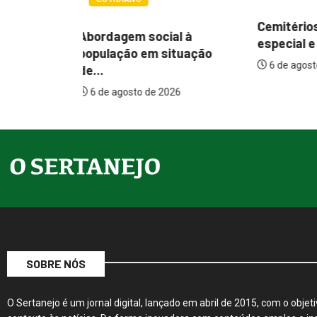
Cemitérios terão horário
l à
Itamar q
especial e missas no...
tuação
mudança
6 de agosto de 2026
assistenc
26
6 de agos
SOBRE NÓS
O Sertanejo é um jornal digital, lançado em abril de 2015, com o objeti