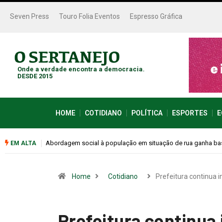
Seven Press
Touro Folia Eventos
Espresso Gráfica
Onde a verdade encontra a democracia.
DESDE 2015
HOME
COTIDIANO
POLÍTICA
ESPORTES
E
Cemitérios terão horário especial e missas no Dia dos Pais
EM ALTA
Home
Cotidiano
Prefeitura continua 
Prefeitura continua