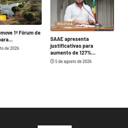
POLÍTICA
CA
C
Prefeitura mantém 15
resenta
T
imóveis alugados; Paço
ativas para
Municipal...
 de 127%...
5 de agosto de 2026
osto de 2026