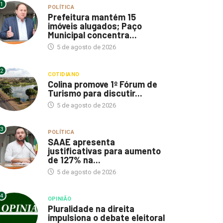
1
POLÍTICA
Prefeitura mantém 15
imóveis alugados; Paço
Municipal concentra...
5 de agosto de 2026
2
COTIDIANO
Colina promove 1º Fórum de
Turismo para discutir...
5 de agosto de 2026
3
POLÍTICA
SAAE apresenta
justificativas para aumento
de 127% na...
5 de agosto de 2026
4
OPINIÃO
Pluralidade na direita
impulsiona o debate eleitoral