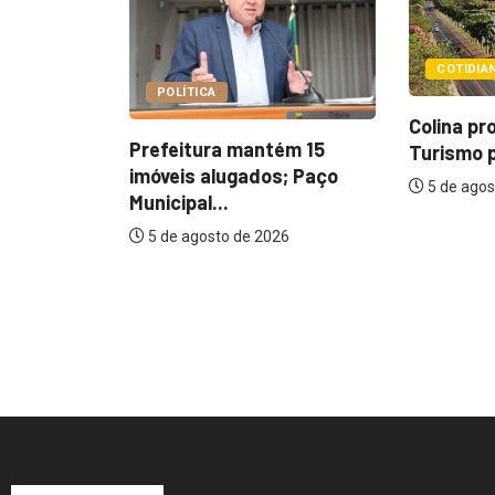
COTIDIANO
POLÍTI
Colina promove 1º Fórum de
tém 15
SAAE ap
Turismo para...
os; Paço
justific
5 de agosto de 2026
aumento
026
5 de ag