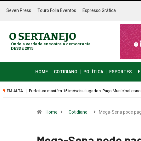
Seven Press
Touro Folia Eventos
Espresso Gráfica
Onde a verdade encontra a democracia.
DESDE 2015
HOME
COTIDIANO
POLÍTICA
ESPORTES
E
77,1 mil por mês
Colina promove 1º Fórum de Turismo para discutir desenvo
EM ALTA
Home
Cotidiano
Mega-Sena pode pa
Mega-Sena pode paga