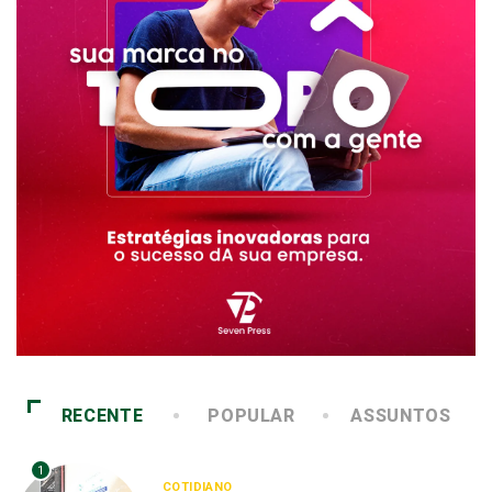
RECENTE
POPULAR
ASSUNTOS
1
COTIDIANO
Abordagem social à população em