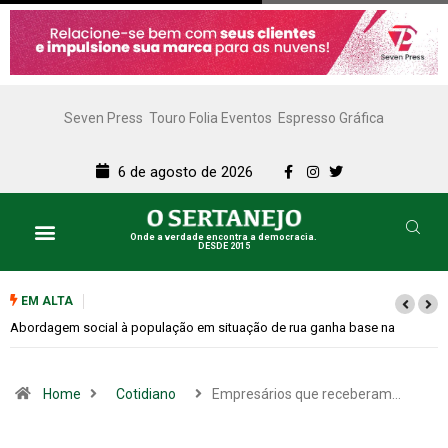
Seven Press
Touro Folia Eventos
Espresso Gráfica
6 de agosto de 2026
Onde a verdade encontra a democracia.
DESDE 2015
Lazer e Cultura
SERTANEJO TV
EM ALTA
Cemitérios terão horário especial e missas no Dia dos Pais
Home
Cotidiano
Empresários que receberam…