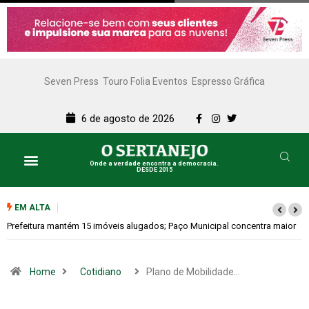
Seven Press
Touro Folia Eventos
Espresso Gráfica
6 de agosto de 2026
Onde a verdade encontra a democracia.
DESDE 2015
EM ALTA
ior
Colina promove 1º Fórum de Turismo para discutir desenvolvimento
econômico
Home
Cotidiano
Plano de Mobilidade…