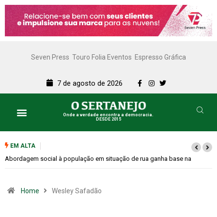
Seven Press
Touro Folia Eventos
Espresso Gráfica
7 de agosto de 2026
Onde a verdade encontra a democracia.
DESDE 2015
EM ALTA
m situação de rua ganha base na
Cemitérios terão horário especial e
Home
Wesley Safadão