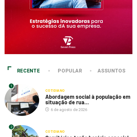
RECENTE
POPULAR
ASSUNTOS
1
COTIDIANO
Abordagem social à população em
situação de rua...
6 de agosto de 2026
2
COTIDIANO
Cemitérios terão horário especial
e missas no Dia...