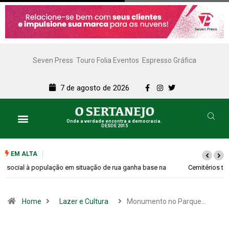
Seven Press
Touro Folia Eventos
Espresso Gráfica
7 de agosto de 2026
Onde a verdade encontra a democracia.
DESDE 2015
Lazer e Cultura
SERTANEJO TV
EM ALTA
Cemitérios terão horário especial e missas no Dia dos Pais
Home
Lazer e Cultura
Monumento no Parque…