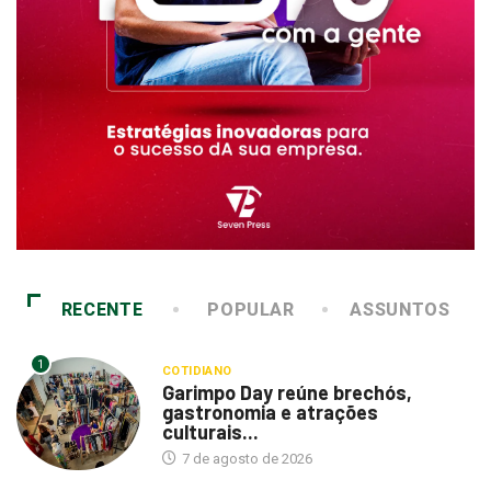
RECENTE
POPULAR
ASSUNTOS
1
COTIDIANO
Garimpo Day reúne brechós,
gastronomia e atrações
culturais...
7 de agosto de 2026