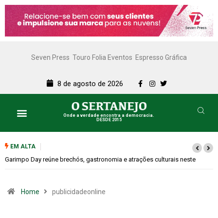
Seven Press
Touro Folia Eventos
Espresso Gráfica
8 de agosto de 2026
Onde a verdade encontra a democracia.
DESDE 2015
EM ALTA
Bugonia transforma paranoia e conspiração em um suspense imprevisível
Home
publicidadeonline