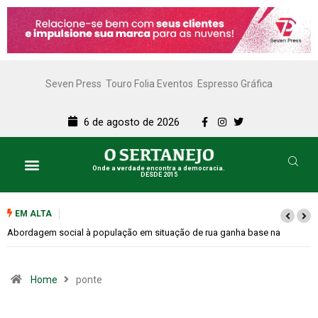
Seven Press
Touro Folia Eventos
Espresso Gráfica
6 de agosto de 2026
Onde a verdade encontra a democracia.
DESDE 2015
EM ALTA
Cemitérios terão horário especial e missas no Dia dos Pais
Home
ponte