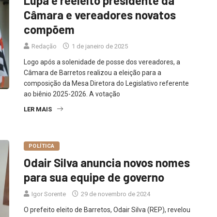
Lupa é reeleito presidente da
Câmara e vereadores novatos
compõem
Redação
1 de janeiro de 2025
Logo após a solenidade de posse dos vereadores, a
Câmara de Barretos realizou a eleição para a
composição da Mesa Diretora do Legislativo referente
ao biênio 2025-2026. A votação
LER MAIS
POLÍTICA
Odair Silva anuncia novos nomes
para sua equipe de governo
Igor Sorente
29 de novembro de 2024
O prefeito eleito de Barretos, Odair Silva (REP), revelou