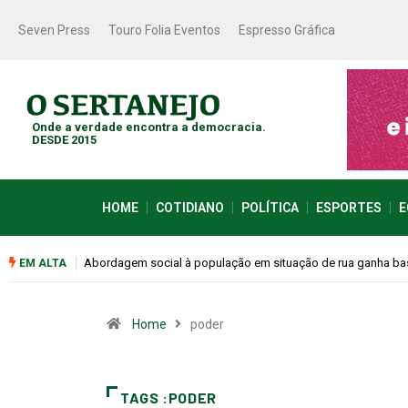
Seven Press
Touro Folia Eventos
Espresso Gráfica
Onde a verdade encontra a democracia.
DESDE 2015
HOME
COTIDIANO
POLÍTICA
ESPORTES
E
Cemitérios terão horário especial e missas no Dia dos Pais
EM ALTA
Home
poder
TAGS :PODER