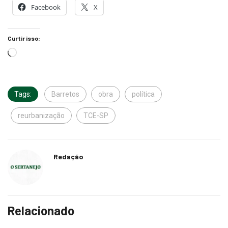
Facebook
X
Curtir isso:
Tags:
Barretos
obra
política
reurbanização
TCE-SP
Redação
Relacionado