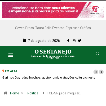
Seven Press
Touro Folia Eventos
Espresso Gráfica
7 de agosto de 2026
Onde a verdade encontra a democracia.
DESDE 2015
Lazer e Cultura
SERTANEJO TV
EM ALTA
Bugonia transforma paranoia e conspiração em um suspense imprevisível
Home
Política
TCE-SP julga irregular…