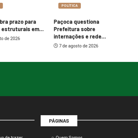
A
COTIDIANO
uestiona
Garimpo Day reúne
I
ra sobre
brechós, gastronomia e
m
es e rede...
atrações...
sto de 2026
7 de agosto de 2026
PÁGINAS
vo de trazer
Quem Somos