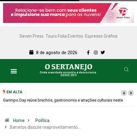
Seven Press
Touro Folia Eventos
Espresso Gráfica
8 de agosto de 2026
Onde a verdade encontra a democracia.
DESDE 2015
EM ALTA
Bugonia transforma paranoia e conspiração em um suspense imprevisível
Home
Política
Barretos discute reaproveitamento…