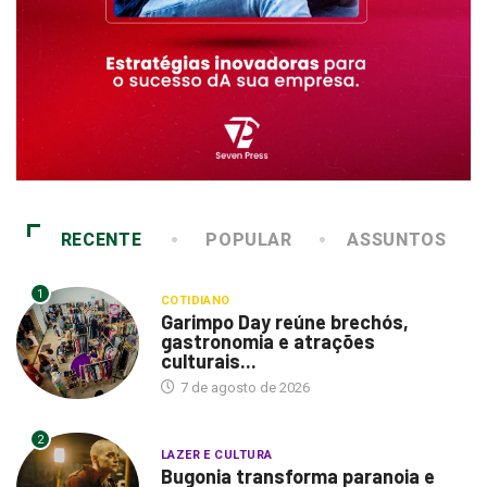
RECENTE
POPULAR
ASSUNTOS
1
COTIDIANO
Garimpo Day reúne brechós,
gastronomia e atrações
culturais...
7 de agosto de 2026
2
LAZER E CULTURA
Bugonia transforma paranoia e