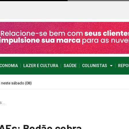
CONOMIA
LAZER E CULTURA
SAÚDE
COLUNISTAS
REPO
 imprevisível
s:…
AEs: Bodão cobra