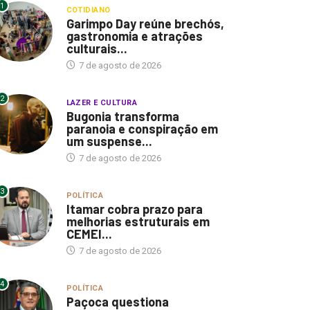
1
COTIDIANO
Garimpo Day reúne brechós,
gastronomia e atrações
culturais...
7 de agosto de 2026
2
LAZER E CULTURA
Bugonia transforma
paranoia e conspiração em
um suspense...
7 de agosto de 2026
3
POLÍTICA
Itamar cobra prazo para
melhorias estruturais em
CEMEI...
7 de agosto de 2026
4
POLÍTICA
Paçoca questiona