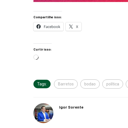
Compartilhe isso:
Facebook
X
Curtir isso:
Tags:
Barretos
bodao
política
Igor Sorente