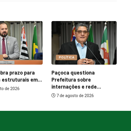
COTIDIANO
ICA
Garimpo Day reúne
 questiona
brechós, gastronomia e
ura sobre
atrações...
ções e rede...
7 de agosto de 2026
gosto de 2026