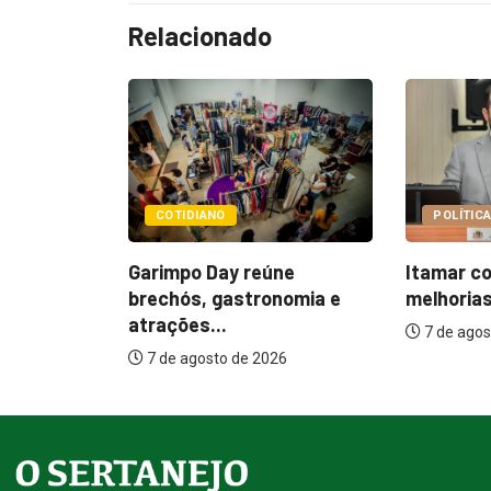
Relacionado
POLÍTICA
POLÍT
eúne
Itamar cobra prazo para
Paçoca
ronomia e
melhorias estruturais em...
Prefeit
interna
7 de agosto de 2026
2026
7 de a