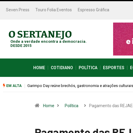
Seven Press
Touro Folia Eventos
Espresso Gráfica
Onde a verdade encontra a democracia.
DESDE 2015
HOME
COTIDIANO
POLÍTICA
ESPORTES
E
neste sábado (08)
Bugonia transforma paranoia e conspiração em um suspense
EM ALTA
Home
Política
Pagamento das REJAE
Pagamento das REJ