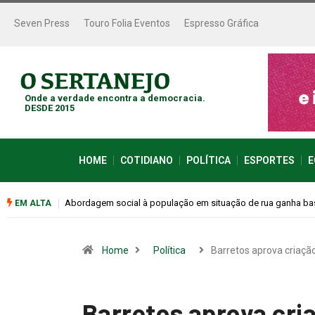
Seven Press
Touro Folia Eventos
Espresso Gráfica
Onde a verdade encontra a democracia.
DESDE 2015
HOME
COTIDIANO
POLÍTICA
ESPORTES
E
Cemitérios terão horário especial e missas no Dia dos Pais
EM ALTA
Home
Política
Barretos aprova criaçã
Barretos aprova cria