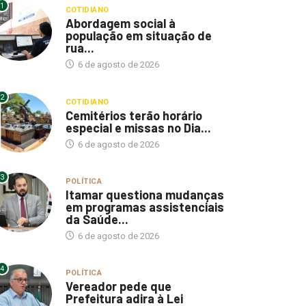
1
COTIDIANO
Abordagem social à
população em situação de
rua...
6 de agosto de 2026
2
COTIDIANO
Cemitérios terão horário
especial e missas no Dia...
6 de agosto de 2026
3
POLÍTICA
Itamar questiona mudanças
em programas assistenciais
da Saúde...
6 de agosto de 2026
4
POLÍTICA
Vereador pede que
Prefeitura adira à Lei