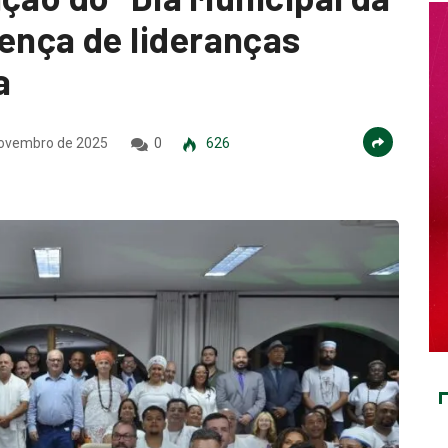
nça de lideranças
a
ovembro de 2025
0
626