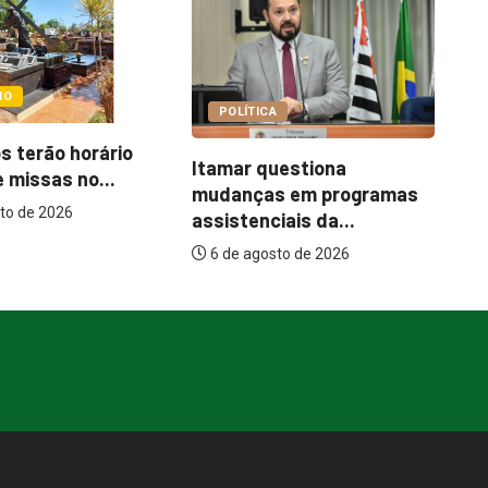
COTIDIANO
A
C
Abordagem social à
uestiona
e
população em situação
s em programas
de...
iais da...
6 de agosto de 2026
sto de 2026