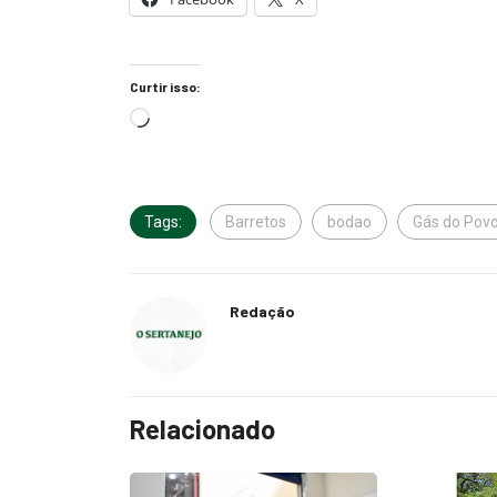
Curtir isso:
Tags:
Barretos
bodao
Gás do Pov
Redação
Relacionado