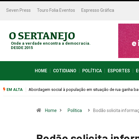
Seven Press
Touro Folia Eventos
Espresso Gráfica
Onde a verdade encontra a democracia.
DESDE 2015
HOME
COTIDIANO
POLÍTICA
ESPORTES
E
Cemitérios terão horário especial e missas no Dia dos Pais
EM ALTA
Home
Política
Bodão solicita informa
Bodão solicita info