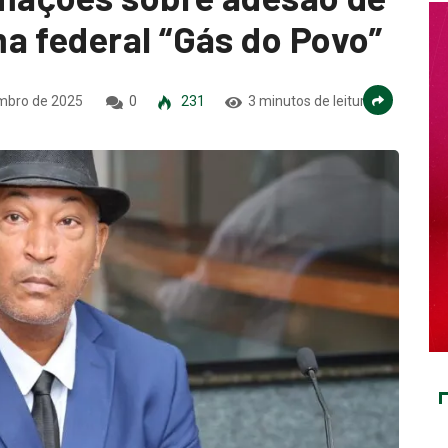
a federal “Gás do Povo”
mbro de 2025
0
231
3 minutos de leitura