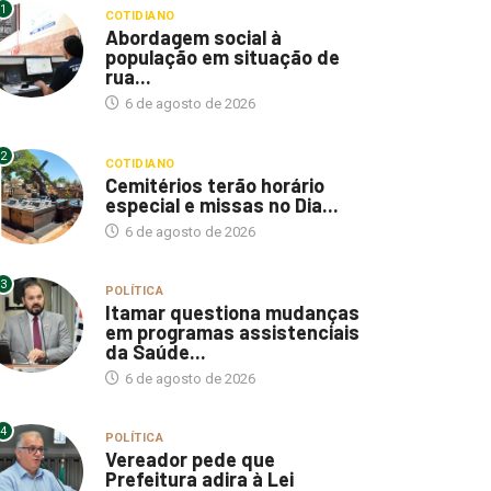
1
COTIDIANO
Abordagem social à
população em situação de
rua...
6 de agosto de 2026
2
COTIDIANO
Cemitérios terão horário
especial e missas no Dia...
6 de agosto de 2026
3
POLÍTICA
Itamar questiona mudanças
em programas assistenciais
da Saúde...
6 de agosto de 2026
4
POLÍTICA
Vereador pede que
Prefeitura adira à Lei