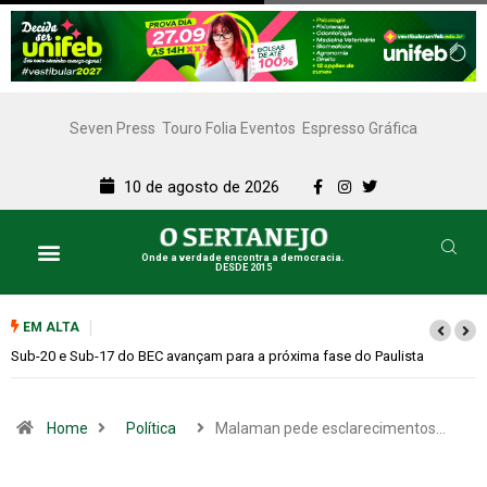
Seven Press
Touro Folia Eventos
Espresso Gráfica
10 de agosto de 2026
Onde a verdade encontra a democracia.
DESDE 2015
EM ALTA
ta
Governo precisa dialogar mais e confrontar menos
Home
Política
Malaman pede esclarecimentos…