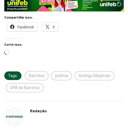
Compartilhe isso:
Facebook
X
Curtir isso:
Tags:
Barretos
política
Rodrigo Malaman
UPA de Barretos
Redação