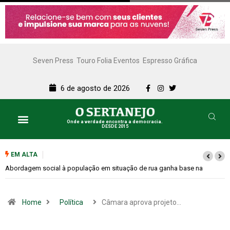
Seven Press
Touro Folia Eventos
Espresso Gráfica
6 de agosto de 2026
Onde a verdade encontra a democracia.
DESDE 2015
EM ALTA
Cemitérios terão horário especial e missas no Dia dos Pais
Home
Política
Câmara aprova projeto…