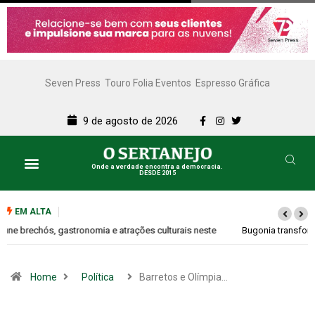
Seven Press
Touro Folia Eventos
Espresso Gráfica
9 de agosto de 2026
Onde a verdade encontra a democracia.
DESDE 2015
EM ALTA
Bugonia transforma paranoia e conspiração em um suspense imprevisível
Home
Política
Barretos e Olímpia…