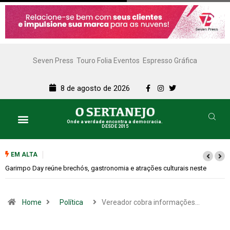
Seven Press
Touro Folia Eventos
Espresso Gráfica
8 de agosto de 2026
Onde a verdade encontra a democracia.
DESDE 2015
EM ALTA
Bugonia transforma paranoia e conspiração em um suspense imprevisív
Home
Política
Vereador cobra informações…