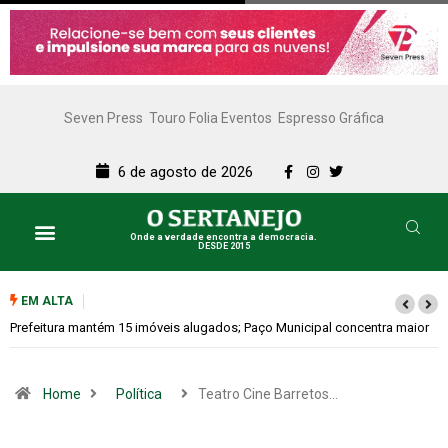
Seven Press
Touro Folia Eventos
Espresso Gráfica
6 de agosto de 2026
Onde a verdade encontra a democracia.
DESDE 2015
EM ALTA
ior
Colina promove 1º Fórum de Turismo para discutir desenvolvimento
econômico
Home
Política
Teatro Cine Barretos…