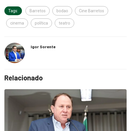
Tags:
Barretos
bodao
Cine Barretos
cinema
política
teatro
Igor Sorente
Relacionado