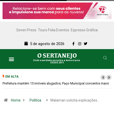
Seven Press
Touro Folia Eventos
Espresso Gráfica
5 de agosto de 2026
Onde a verdade encontra a democracia.
DESDE 2015
EM ALTA
Colina promove 1º Fórum de Turismo para discutir desenvolvimento
econômico
Home
Política
Malaman solicita explicações…