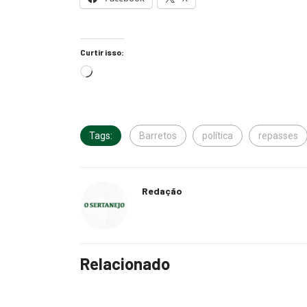
Curtir isso:
Tags:
Barretos
política
repasses
Redação
Relacionado