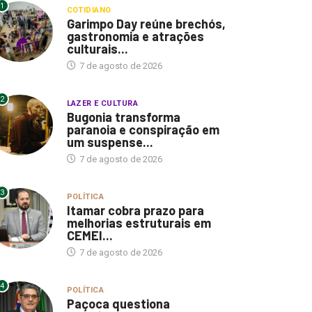
1
COTIDIANO
Garimpo Day reúne brechós,
gastronomia e atrações
culturais...
7 de agosto de 2026
2
LAZER E CULTURA
Bugonia transforma
paranoia e conspiração em
um suspense...
7 de agosto de 2026
3
POLÍTICA
Itamar cobra prazo para
melhorias estruturais em
CEMEI...
7 de agosto de 2026
4
POLÍTICA
Paçoca questiona