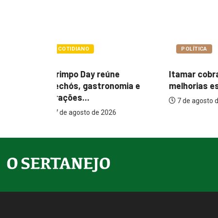
POLÍTICA
POLÍTIC
ne
Itamar cobra prazo para
Paçoca q
nomia e
melhorias estruturais em...
Prefeitu
internaçõ
7 de agosto de 2026
26
7 de ago