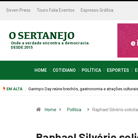
Seven Press
Touro Folia Eventos
Espresso Gráfica
Onde a verdade encontra a democracia.
DESDE 2015
HOME
COTIDIANO
POLÍTICA
ESPORTES
E
neste sábado (08)
Bugonia transforma paranoia e conspiração em um suspens
EM ALTA
Home
Política
Raphael Silvério solicit
Raphael Silvério sol