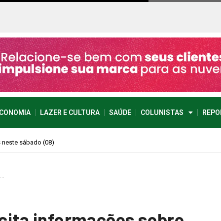
CONOMIA
LAZER E CULTURA
SAÚDE
COLUNISTAS
REPO
e imprevisível
a…
icita informações sobre