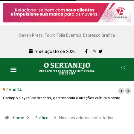
Seven Press
Touro Folia Eventos
Espresso Gráfica
9 de agosto de 2026
Onde a verdade encontra a democracia.
DESDE 2015
Lazer e Cultura
SERTANEJO TV
EM ALTA
te
Bugonia transforma paranoia e conspiração em um suspense imprevis
Home
Política
Nove servidores contratados…