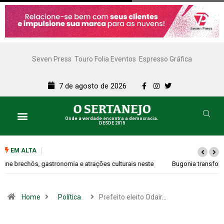
Seven Press
Touro Folia Eventos
Espresso Gráfica
7 de agosto de 2026
Onde a verdade encontra a democracia.
DESDE 2015
Lazer e Cultura
SERTANEJO TV
EM ALTA
Bugonia transforma paranoia e conspiração em um suspense imprevisível
Home
Política
Prefeito eleito Odair…