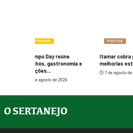
POLÍTICA
POLÍTIC
úne
Itamar cobra prazo para
Paçoca q
nomia e
melhorias estruturais em...
Prefeitu
internaçõ
7 de agosto de 2026
26
7 de ago