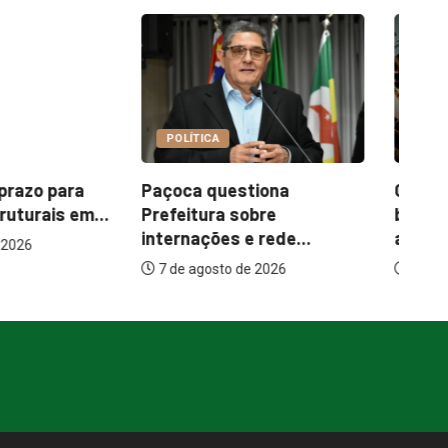
A
COTIDIANO
uestiona
Garimpo Day reúne
I
ra sobre
brechós, gastronomia e
me
es e rede...
atrações...
sto de 2026
7 de agosto de 2026