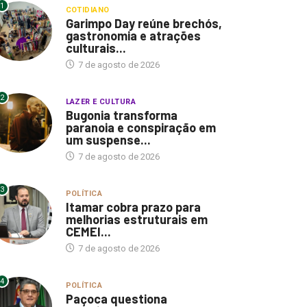
1
COTIDIANO
Garimpo Day reúne brechós,
gastronomia e atrações
culturais...
7 de agosto de 2026
2
LAZER E CULTURA
Bugonia transforma
paranoia e conspiração em
um suspense...
7 de agosto de 2026
3
POLÍTICA
Itamar cobra prazo para
melhorias estruturais em
CEMEI...
7 de agosto de 2026
4
POLÍTICA
Paçoca questiona