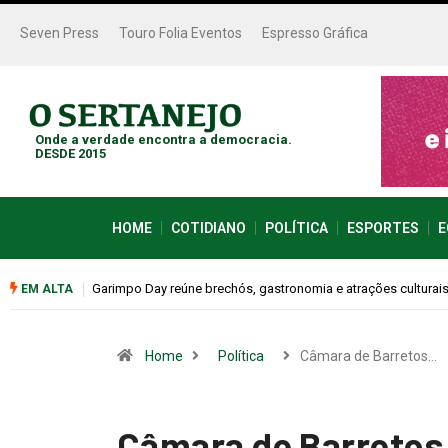
Seven Press
Touro Folia Eventos
Espresso Gráfica
Onde a verdade encontra a democracia.
DESDE 2015
HOME
COTIDIANO
POLÍTICA
ESPORTES
E
ais neste sábado (08)
Bugonia transforma paranoia e conspiração em um sus
EM ALTA
Home
Política
Câmara de Barretos…
Câmara de Barretos 