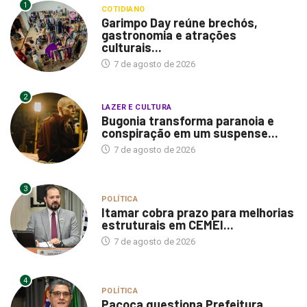
1
COTIDIANO
Garimpo Day reúne brechós,
gastronomia e atrações
culturais...
7 de agosto de 2026
2
LAZER E CULTURA
Bugonia transforma paranoia e
conspiração em um suspense...
7 de agosto de 2026
3
POLÍTICA
Itamar cobra prazo para melhorias
estruturais em CEMEI...
7 de agosto de 2026
4
POLÍTICA
Paçoca questiona Prefeitura