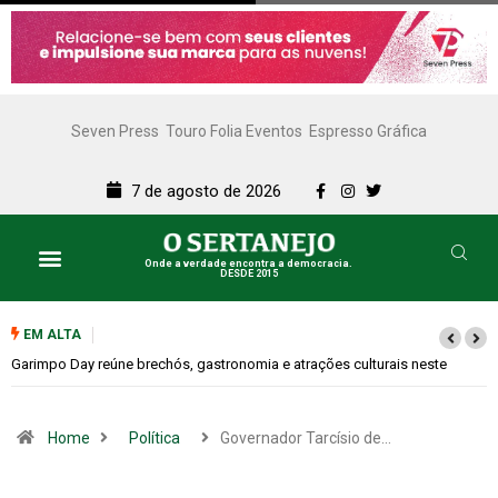
Seven Press
Touro Folia Eventos
Espresso Gráfica
7 de agosto de 2026
Onde a verdade encontra a democracia.
DESDE 2015
EM ALTA
Bugonia transforma paranoia e conspiração em um suspense imprevisív
Home
Política
Governador Tarcísio de…