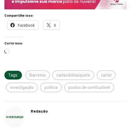
Compartilhe isso:
Facebook
X
Curtir isso:
Tags:
Barretos
carlaodobasquete
cartel
investigação
política
postos de combustivel
Redação