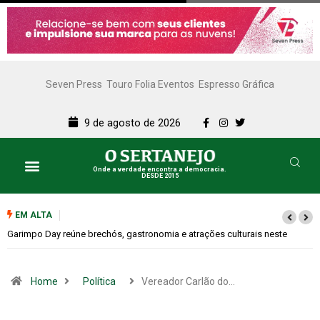
Seven Press
Touro Folia Eventos
Espresso Gráfica
9 de agosto de 2026
Onde a verdade encontra a democracia.
DESDE 2015
EM ALTA
Bugonia transforma paranoia e conspiração em um suspense imprevisível
Home
Política
Vereador Carlão do…