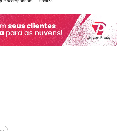
 que acompanham.” – finaliza.
ro