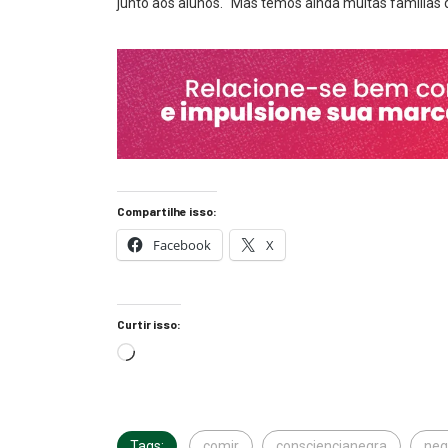
junto aos alunos. “Mas temos ainda muitas famílias
Compartilhe isso:
Facebook
X
Curtir isso:
Tags:
comir
consciencianegra
neg