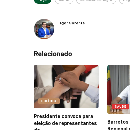
Igor Sorente
Relacionado
LAZER E
SAÚDE
oca para
Mês da m
Barretos Sedia I Encontro
esentantes
aberto em
Regional de