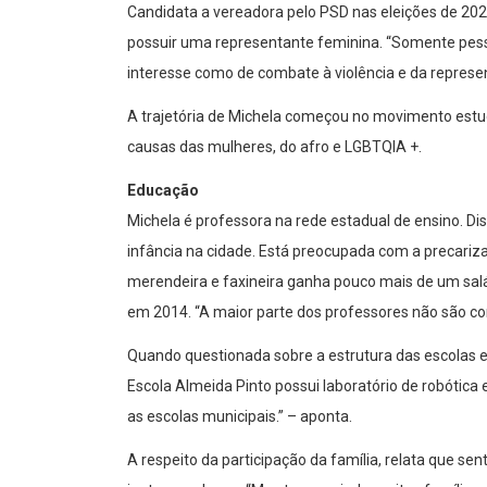
Candidata a vereadora pelo PSD nas eleições de 2020
possuir uma representante feminina. “Somente pes
interesse como de combate à violência e da represen
A trajetória de Michela começou no movimento estud
causas das mulheres, do afro e LGBTQIA +.
Educação
Michela é professora na rede estadual de ensino. Dis
infância na cidade. Está preocupada com a precariz
merendeira e faxineira ganha pouco mais de um salár
em 2014. “A maior parte dos professores não são co
Quando questionada sobre a estrutura das escolas 
Escola Almeida Pinto possui laboratório de robótic
as escolas municipais.” – aponta.
A respeito da participação da família, relata que s