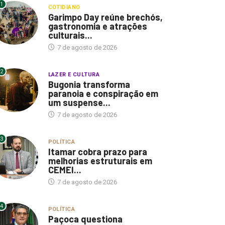
1
COTIDIANO
Garimpo Day reúne brechós,
gastronomia e atrações
culturais...
7 de agosto de 2026
2
LAZER E CULTURA
Bugonia transforma
paranoia e conspiração em
um suspense...
7 de agosto de 2026
3
POLÍTICA
Itamar cobra prazo para
melhorias estruturais em
CEMEI...
7 de agosto de 2026
4
POLÍTICA
Paçoca questiona