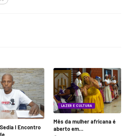
POLÍTICA
 CULTURA
Presidente convoca para
ulher africana é
B
eleição de representantes
...
R
da...