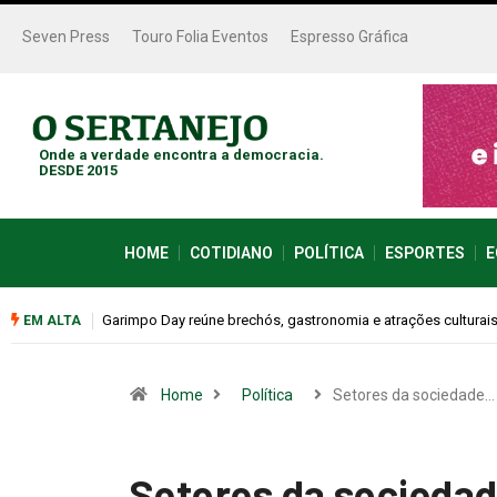
Seven Press
Touro Folia Eventos
Espresso Gráfica
Onde a verdade encontra a democracia.
DESDE 2015
HOME
COTIDIANO
POLÍTICA
ESPORTES
E
Bugonia transforma paranoia e conspiração em um suspense 
EM ALTA
Home
Política
Setores da sociedade…
Setores da sociedad