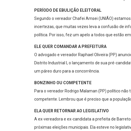
PERÍODO DE EBULIÇÃO ELEITORAL
Segundo o vereador Chafei Amsei (UNIÃO) estamos vi
incertezas, que muitas vezes leva a confusão de in
política. Por isso, fez um apelo a todos que estão
ELE QUER COMANDAR A PREFEITURA
O advogado e vereador Raphael Oliveira (PP) anuncio
Distrito Industrial I, o lançamento de sua pré-candi
um páreo duro para a concorrência.
BONZINHO OU COMPETENTE
Para o vereador Rodrigo Malaman (PP) político não t
competente. Lembrou que é preciso que a população
ELA QUER RETORNAR AO LEGISLATIVO
A ex-vereadora e ex-candidata a prefeita de Barret
próximas eleições municipais. Ela esteve no legislat