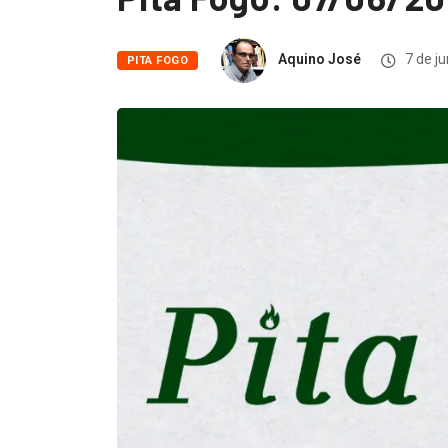
Aquino José
7 de j
PITA FOGO