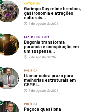
1
COTIDIANO
Garimpo Day reúne brechós,
gastronomia e atrações
culturais...
7 de agosto de 2026
2
LAZER E CULTURA
Bugonia transforma
paranoia e conspiração em
um suspense...
7 de agosto de 2026
3
POLÍTICA
Itamar cobra prazo para
melhorias estruturais em
CEMEI...
7 de agosto de 2026
4
POLÍTICA
Paçoca questiona