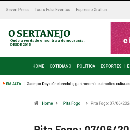
Seven Press
Touro Folia Eventos
Espresso Gráfica
Onde a verdade encontra a democracia.
DESDE 2015
HOME
COTIDIANO
POLÍTICA
ESPORTES
E
Bugonia transforma paranoia e conspiração em um suspense 
EM ALTA
Home
Pita Fogo
Pita Fogo: 07/06/202
Pita Fogo: 07/06/2