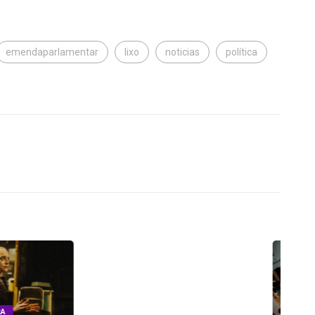
emendaparlamentar
lixo
noticias
política