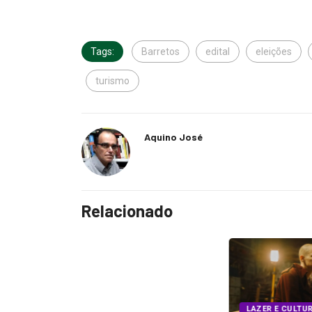
Tags:
Barretos
edital
eleições
turismo
Aquino José
Relacionado
LAZER E CULTURA