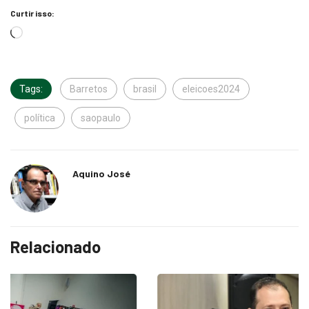
Curtir isso:
Tags:
Barretos
brasil
eleicoes2024
política
saopaulo
Aquino José
Relacionado