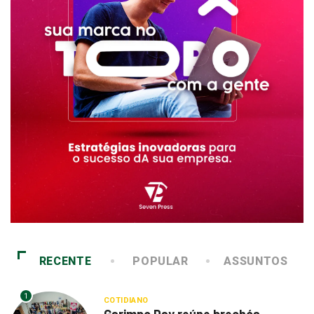
RECENTE
POPULAR
ASSUNTOS
1
COTIDIANO
Garimpo Day reúne brechós,