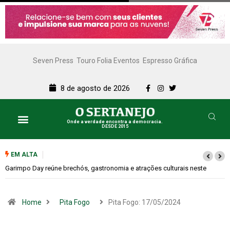
Seven Press
Touro Folia Eventos
Espresso Gráfica
8 de agosto de 2026
Onde a verdade encontra a democracia.
DESDE 2015
EM ALTA
Bugonia transforma paranoia e conspiração em um suspense imprevisível
Home
Pita Fogo
Pita Fogo: 17/05/2024