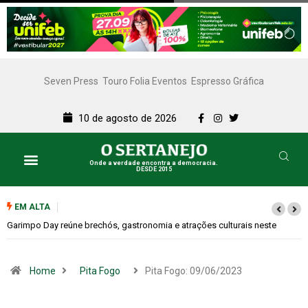
Seven Press
Touro Folia Eventos
Espresso Gráfica
10 de agosto de 2026
Onde a verdade encontra a democracia.
DESDE 2015
EM ALTA
Bugonia transforma paranoia e conspiração em um suspense imprevisível
Home
Pita Fogo
Pita Fogo: 09/06/2023