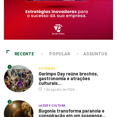
RECENTE
POPULAR
ASSUNTOS
1
COTIDIANO
Garimpo Day reúne brechós,
gastronomia e atrações
culturais...
7 de agosto de 2026
2
LAZER E CULTURA
Bugonia transforma paranoia e
conspiração em um suspense...