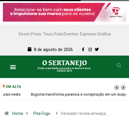
Seven Press
Touro Folia Eventos
Espresso Gráfica
8 de agosto de 2026
Onde a verdade encontra a democracia.
DESDE 2015
EM ALTA
Bugonia transforma paranoia e conspiração em um suspense imprevisível
Home
Pita Fogo
Vereador revela ameaça…