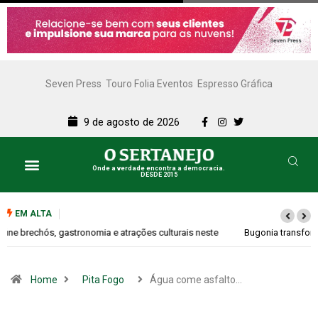
Seven Press
Touro Folia Eventos
Espresso Gráfica
9 de agosto de 2026
Onde a verdade encontra a democracia.
DESDE 2015
EM ALTA
Bugonia transforma paranoia e conspiração em um suspense imprevisível
Home
Pita Fogo
Água come asfalto…