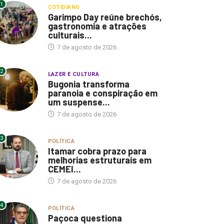
1
COTIDIANO
Garimpo Day reúne brechós,
gastronomia e atrações
culturais...
7 de agosto de 2026
2
LAZER E CULTURA
Bugonia transforma
paranoia e conspiração em
um suspense...
7 de agosto de 2026
3
POLÍTICA
Itamar cobra prazo para
melhorias estruturais em
CEMEI...
7 de agosto de 2026
4
POLÍTICA
Paçoca questiona