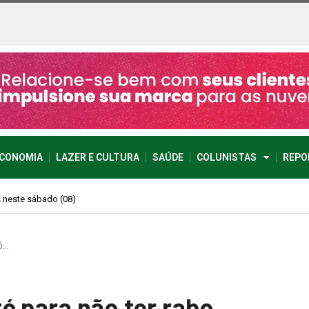
CONOMIA
LAZER E CULTURA
SAÚDE
COLUNISTAS
REPO
imprevisível
ó…
ó para não ter rabo