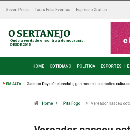
Seven Press
Touro Folia Eventos
Espresso Gráfica
Onde a verdade encontra a democracia.
DESDE 2015
HOME
COTIDIANO
POLÍTICA
ESPORTES
E
Bugonia transforma paranoia e conspiração em um suspense 
EM ALTA
Home
Pita Fogo
Vereador nasceu cot
Vereador nasceu cot