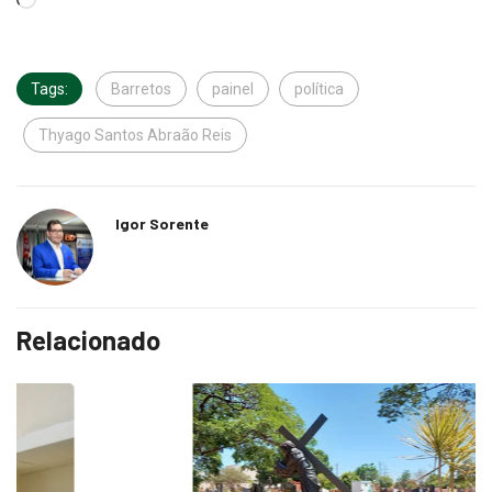
Tags:
Barretos
painel
política
Thyago Santos Abraão Reis
Igor Sorente
Relacionado