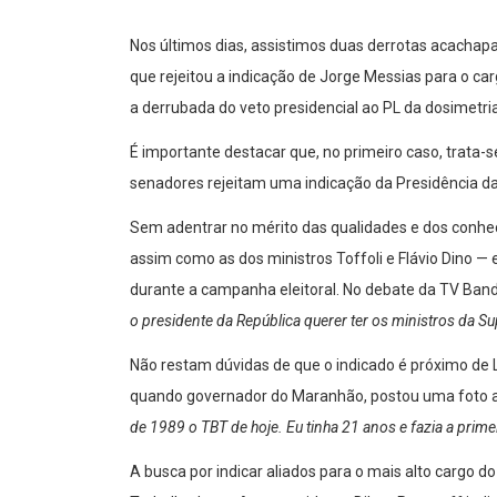
Nos últimos dias, assistimos duas derrotas acachapa
que rejeitou a indicação de Jorge Messias para o ca
a derrubada do veto presidencial ao PL da dosimetri
É importante destacar que, no primeiro caso, trata-s
senadores rejeitam uma indicação da Presidência da
Sem adentrar no mérito das qualidades e dos conheci
assim como as dos ministros Toffoli e Flávio Dino —
durante a campanha eleitoral. No debate da TV Band
o presidente da República querer ter os ministros da
Não restam dúvidas de que o indicado é próximo de L
quando governador do Maranhão, postou uma foto ao
de 1989 o TBT de hoje. Eu tinha 21 anos e fazia a prim
A busca por indicar aliados para o mais alto cargo 