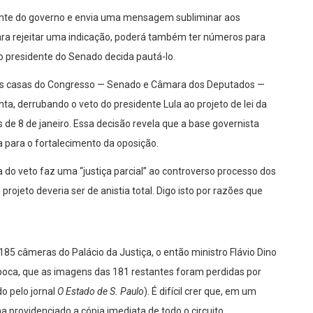
ente do governo e envia uma mensagem subliminar aos
para rejeitar uma indicação, poderá também ter números para
 presidente do Senado decida pautá-lo.
uas casas do Congresso — Senado e Câmara dos Deputados —
 derrubando o veto do presidente Lula ao projeto de lei da
de 8 de janeiro. Essa decisão revela que a base governista
 para o fortalecimento da oposição.
a do veto faz uma “justiça parcial” ao controverso processo dos
rojeto deveria ser de anistia total. Digo isto por razões que
185 câmeras do Palácio da Justiça, o então ministro Flávio Dino
poca, que as imagens das 181 restantes foram perdidas por
o pelo jornal
O Estado de S. Paulo
). É difícil crer que, em um
a providenciado a cópia imediata de todo o circuito.