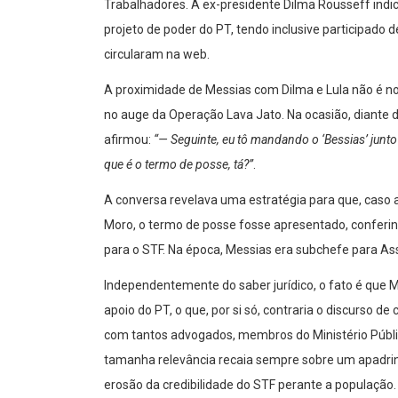
Trabalhadores. A ex-presidente Dilma Rousseff indico
projeto de poder do PT, tendo inclusive participado
circularam na web.
A proximidade de Messias com Dilma e Lula não é no
no auge da Operação Lava Jato. Na ocasião, diante d
afirmou:
“— Seguinte, eu tô mandando o ‘Bessias’ junto
que é o termo de posse, tá?”
.
A conversa revelava uma estratégia para que, caso a 
Moro, o termo de posse fosse apresentado, conferind
para o STF. Na época, Messias era subchefe para Ass
Independentemente do saber jurídico, o fato é que M
apoio do PT, o que, por si só, contraria o discurso d
com tantos advogados, membros do Ministério Públic
tamanha relevância recaia sempre sobre um apadrin
erosão da credibilidade do STF perante a população.