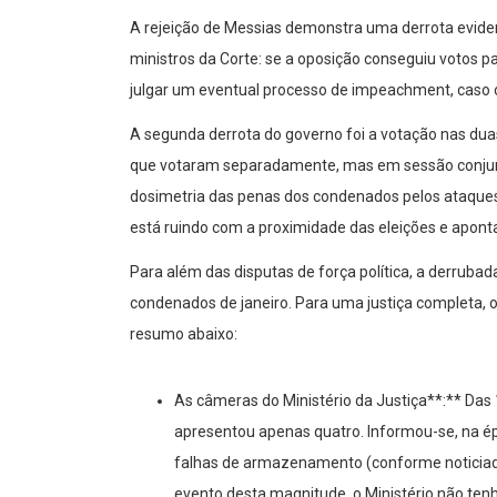
A rejeição de Messias demonstra uma derrota evid
ministros da Corte: se a oposição conseguiu votos 
julgar um eventual processo de impeachment, caso o
A segunda derrota do governo foi a votação nas d
que votaram separadamente, mas em sessão conjunta,
dosimetria das penas dos condenados pelos ataques 
está ruindo com a proximidade das eleições e aponta
Para além das disputas de força política, a derrubad
condenados de janeiro. Para uma justiça completa, o p
resumo abaixo:
As câmeras do Ministério da Justiça**:** Das 
apresentou apenas quatro. Informou-se, na é
falhas de armazenamento (conforme noticiad
evento desta magnitude, o Ministério não tenh