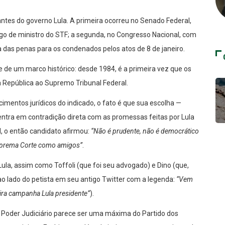
ntes do governo Lula. A primeira ocorreu no Senado Federal,
rgo de ministro do STF; a segunda, no Congresso Nacional, com
a das penas para os condenados pelos atos de 8 de janeiro.
e de um marco histórico: desde 1984, é a primeira vez que os
 República ao Supremo Tribunal Federal.
mentos jurídicos do indicado, o fato é que sua escolha —
 entra em contradição direta com as promessas feitas por Lula
, o então candidato afirmou:
“Não é prudente, não é democrático
 Suprema Corte como amigos”
.
ula, assim como Toffoli (que foi seu advogado) e Dino (que,
 lado do petista em seu antigo Twitter com a legenda:
“Vem
eira campanha Lula presidente”
).
do Poder Judiciário parece ser uma máxima do Partido dos