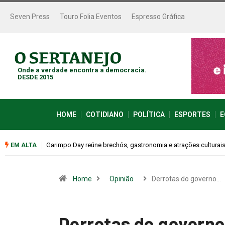
Seven Press
Touro Folia Eventos
Espresso Gráfica
Onde a verdade encontra a democracia.
DESDE 2015
HOME
COTIDIANO
POLÍTICA
ESPORTES
E
Bugonia transforma paranoia e conspiração em um suspense 
EM ALTA
Home
Opinião
Derrotas do governo…
Derrotas do governo 