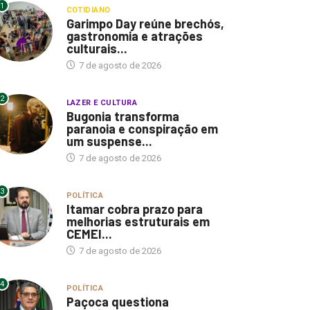
1
COTIDIANO
Garimpo Day reúne brechós,
gastronomia e atrações
culturais...
7 de agosto de 2026
2
LAZER E CULTURA
Bugonia transforma
paranoia e conspiração em
um suspense...
7 de agosto de 2026
3
POLÍTICA
Itamar cobra prazo para
melhorias estruturais em
CEMEI...
7 de agosto de 2026
4
POLÍTICA
Paçoca questiona