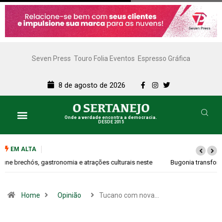
Seven Press
Touro Folia Eventos
Espresso Gráfica
8 de agosto de 2026
Onde a verdade encontra a democracia.
DESDE 2015
EM ALTA
Bugonia transforma paranoia e conspiração em um suspense imprevisível
Home
Opinião
Tucano com nova…