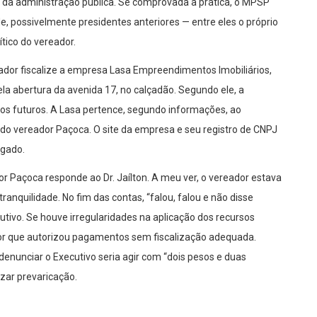
 da administração pública. Se comprovada a prática, o MPSP
e, possivelmente presidentes anteriores — entre eles o próprio
ítico do vereador.
eador fiscalize a empresa Lasa Empreendimentos Imobiliários,
la abertura da avenida 17, no calçadão. Segundo ele, a
os futuros. A Lasa pertence, segundo informações, ao
 do vereador Paçoca. O site da empresa e seu registro de CNPJ
ogado.
or Paçoca responde ao Dr. Jaílton. A meu ver, o vereador estava
anquilidade. No fim das contas, “falou, falou e não disse
utivo. Se houve irregularidades na aplicação dos recursos
 por que autorizou pagamentos sem fiscalização adequada.
 denunciar o Executivo seria agir com “dois pesos e duas
izar prevaricação.