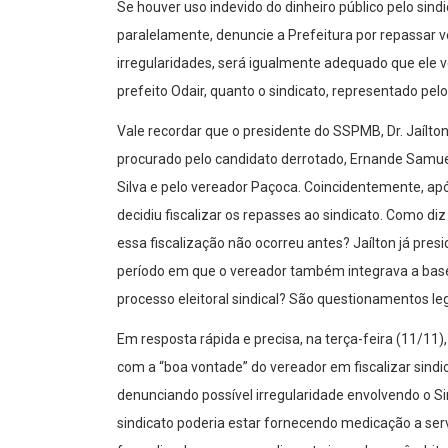
Se houver uso indevido do dinheiro público pelo sind
paralelamente, denuncie a Prefeitura por repassar 
irregularidades, será igualmente adequado que ele v
prefeito Odair, quanto o sindicato, representado pel
Vale recordar que o presidente do SSPMB, Dr. Jaílton,
procurado pelo candidato derrotado, Ernande Samuel
Silva e pelo vereador Paçoca. Coincidentemente, após
decidiu fiscalizar os repasses ao sindicato. Como diz
essa fiscalização não ocorreu antes? Jaílton já pres
período em que o vereador também integrava a base
processo eleitoral sindical? São questionamentos leg
Em resposta rápida e precisa, na terça-feira (11/11)
com a “boa vontade” do vereador em fiscalizar sin
denunciando possível irregularidade envolvendo o S
sindicato poderia estar fornecendo medicação a ser