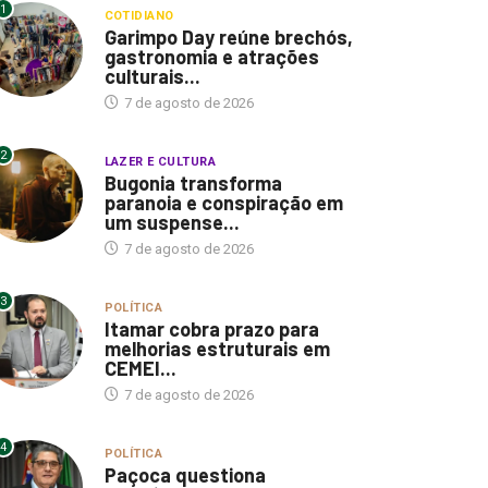
1
COTIDIANO
Garimpo Day reúne brechós,
gastronomia e atrações
culturais...
7 de agosto de 2026
2
LAZER E CULTURA
Bugonia transforma
paranoia e conspiração em
um suspense...
7 de agosto de 2026
3
POLÍTICA
Itamar cobra prazo para
melhorias estruturais em
CEMEI...
7 de agosto de 2026
4
POLÍTICA
Paçoca questiona