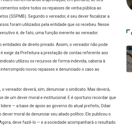
recimentos sobre todos os repasses de verba pública ao
retos (SSPMB). Segundo o vereador, é seu dever fiscalizar a
cursos foram utilizados pela entidade que os recebeu. Nesse
Executivo é, de fato, uma função inerente ao vereador.
o entidades de direito privado. Assim, o vereador não pode
 é exigir da Prefeitura a prestação de contas referente aos
dicato utilizou os recursos de forma indevida, caberia à
es, interrompido novos repasses e denunciado o caso ao
ro, o vereador deverá, sim, denunciar o sindicato. Mas deverá,
-se de um dever moral e institucional. E é oportuno recordar que
lidere — a base de apoio ao governo do atual prefeito, Odair
 o dever moral de denunciar seu aliado político. Ele publicou o
. Agora, deve fazê-lo — e a sociedade acompanhará o resultado.