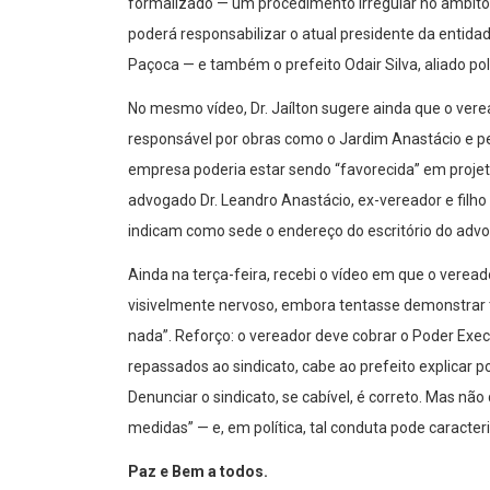
formalizado — um procedimento irregular no âmbito
poderá responsabilizar o atual presidente da entidad
Paçoca — e também o prefeito Odair Silva, aliado pol
No mesmo vídeo, Dr. Jaílton sugere ainda que o ver
responsável por obras como o Jardim Anastácio e pe
empresa poderia estar sendo “favorecida” em projet
advogado Dr. Leandro Anastácio, ex-vereador e filho
indicam como sede o endereço do escritório do adv
Ainda na terça-feira, recebi o vídeo em que o veread
visivelmente nervoso, embora tentasse demonstrar tr
nada”. Reforço: o vereador deve cobrar o Poder Exec
repassados ao sindicato, cabe ao prefeito explicar
Denunciar o sindicato, se cabível, é correto. Mas não
medidas” — e, em política, tal conduta pode caracter
Paz e Bem a todos.