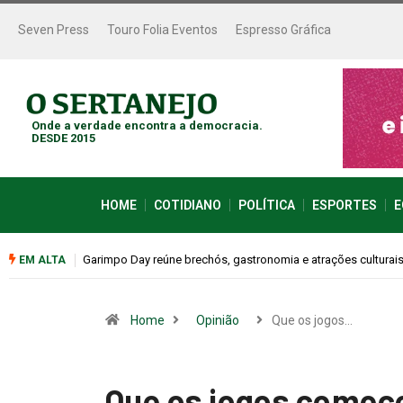
Seven Press
Touro Folia Eventos
Espresso Gráfica
Onde a verdade encontra a democracia.
DESDE 2015
HOME
COTIDIANO
POLÍTICA
ESPORTES
E
Bugonia transforma paranoia e conspiração em um suspense 
EM ALTA
Home
Opinião
Que os jogos…
Que os jogos come