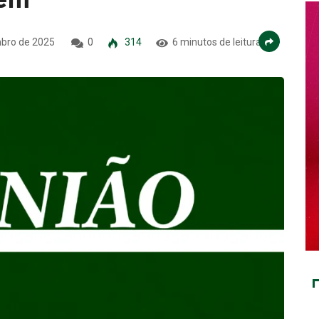
bro de 2025
0
314
6 minutos de leitura