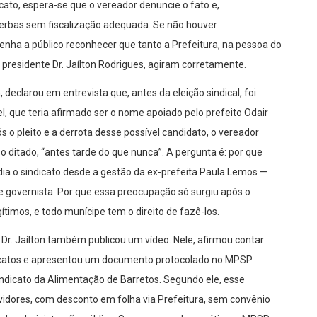
icato, espera-se que o vereador denuncie o fato e,
verbas sem fiscalização adequada. Se não houver
enha a público reconhecer que tanto a Prefeitura, na pessoa do
o presidente Dr. Jaílton Rodrigues, agiram corretamente.
 declarou em entrevista que, antes da eleição sindical, foi
, que teria afirmado ser o nome apoiado pelo prefeito Odair
 o pleito e a derrota desse possível candidato, o vereador
 o ditado, “antes tarde do que nunca”. A pergunta é: por que
idia o sindicato desde a gestão da ex-prefeita Paula Lemos —
 governista. Por que essa preocupação só surgiu após o
ítimos, e todo munícipe tem o direito de fazê-los.
, Dr. Jaílton também publicou um vídeo. Nele, afirmou contar
dicatos e apresentou um documento protocolado no MPSP
indicato da Alimentação de Barretos. Segundo ele, esse
vidores, com desconto em folha via Prefeitura, sem convênio