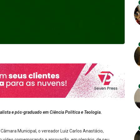
rnalista e pós-graduado em Ciência Política e Teologia.
 Câmara Municipal, o vereador Luiz Carlos Anastácio,
m vídeo comemorando a aprovação, em plenário, de seu