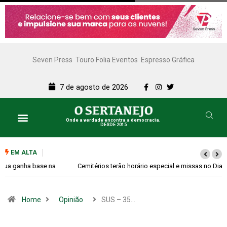
Seven Press
Touro Folia Eventos
Espresso Gráfica
7 de agosto de 2026
Onde a verdade encontra a democracia.
DESDE 2015
EM ALTA
Cemitérios terão horário especial e missas no Dia dos Pais
Home
Opinião
SUS – 35…