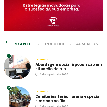
RECENTE
POPULAR
ASSUNTOS
1
COTIDIANO
Abordagem social à população em
situação de rua...
6 de agosto de 2026
2
COTIDIANO
Cemitérios terão horário especial
e missas no Dia...
6 de agosto de 2026