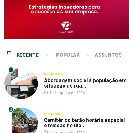
RECENTE
POPULAR
ASSUNTOS
1
COTIDIANO
Abordagem social à população em
situação de rua...
6 de agosto de 2026
2
COTIDIANO
Cemitérios terão horário especial
e missas no Dia...
6 de agosto de 2026