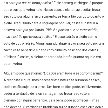
outro corrupto votou nele. Nesse caso, o eleitor, ao aceitar trocar
seu voto por algum favorecimento, se torna tão corrupto quanto o
eleito. Traduzindo para a linguagem popular, basta substituir a
palavra
corrupto
por
ladrão
:
“Não é o político que se torna ladrão,
mas o ladrão que se torna político.”
E esse ladrão é eleito com o
voto de outro ladrão. Afinal, quando alguém troca seu voto por um
favor, esse benefício é pago com dinheiro desviado dos cofres
públicos. E assim, o eleitor se torna tão ladrão quanto aquele em
quem votou.
Alguém pode questionar:
“E os que eram bons e se corromperam?”
A resposta é dura, mas necessária: a natureza humana é falível,
todos estão sujeitos a erros. Um bom político pode, infelizmente,
ceder à tentação de levar vantagem ou trocar seu voto em
plenário por algum benefício. Veja bem: pode acontecer — mas
não deveria. O verdadeiro problema surge quando esse erro deixa
de ser um deslize e passa a se repetir. Uma falha isolada até pode