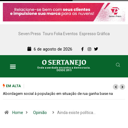
Seven Press
Touro Folia Eventos
Espresso Gráfica
6 de agosto de 2026
Onde a verdade encontra a democracia.
DESDE 2015
Lazer e Cultura
SERTANEJO TV
EM ALTA
Cemitérios terão horário especial e missas no Dia dos Pais
Home
Opinião
Ainda existe política…