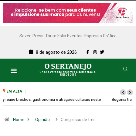
Seven Press
Touro Folia Eventos
Espresso Gráfica
8 de agosto de 2026
Onde a verdade encontra a democracia.
DESDE 2015
EM ALTA
Bugonia transforma paranoia e conspiração em um suspense imprevisível
Home
Opinião
Congresso de três…