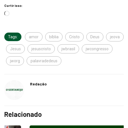
Curtir isso:
Tags:
amor
bíblia
Cristo
Deus
jeova
Jesus
jesuscristo
jwbrasil
jwcongresso
jworg
palavradedeus
Redação
Relacionado