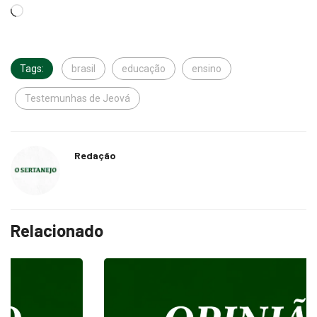
Tags:
brasil
educação
ensino
Testemunhas de Jeová
Redação
Relacionado