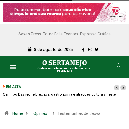
Seven Press
Touro Folia Eventos
Espresso Gráfica
8 de agosto de 2026
Onde a verdade encontra a democracia.
DESDE 2015
EM ALTA
Bugonia transforma paranoia e conspiração em um suspense imprevisível
Home
Opinião
Testemunhas de Jeová…