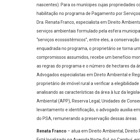
nascentes). Para os munícipes cujas propriedades c
habilitação no programa de Pagamento por Serviço
Dra. Renata Franco, especialista em Direito Ambient
serviços ambientais formulado pela esfera municipa
“serviços ecossistêmicos”, entre eles, a conservação
enquadrada no programa, o proprietário se torna um
compromissos assumidos, recebe um benefício mone
as regras do programa e o número de hectares da ár
Advogados especialistas em Direto Ambiental e Regula
proprietário de imóvel rural a verificar a elegibilid
analisando as características da área à luz da legisl
Ambiental (APP), Reserva Legal, Unidades de Conser
levantamento e identificação, o advogado auxilia em
do PSA, remunerando a preservação dessas áreas.
Renata Franco
– atua em Direito Ambiental, Direito 
Está localizado na Avenida Norte-Sul, no Cambuí, 