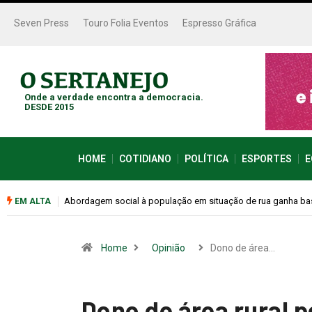
Seven Press
Touro Folia Eventos
Espresso Gráfica
Onde a verdade encontra a democracia.
DESDE 2015
HOME
COTIDIANO
POLÍTICA
ESPORTES
E
Cemitérios terão horário especial e missas no Dia dos Pais
EM ALTA
Home
Opinião
Dono de área…
Dono de área rural p