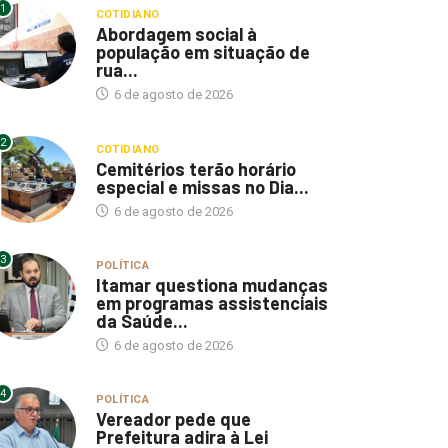
1
COTIDIANO
Abordagem social à
população em situação de
rua...
6 de agosto de 2026
2
COTIDIANO
Cemitérios terão horário
especial e missas no Dia...
6 de agosto de 2026
3
POLÍTICA
Itamar questiona mudanças
em programas assistenciais
da Saúde...
6 de agosto de 2026
4
POLÍTICA
Vereador pede que
Prefeitura adira à Lei