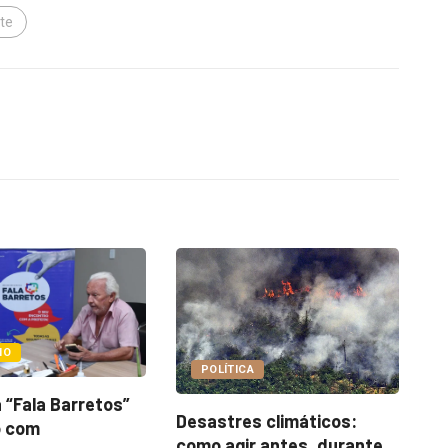
te
OPINIÃO
CA
Como se preparar para
P
desastres naturais
s climáticos:
t
15 de janeiro de 2024
r antes, durante