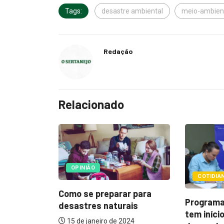
Tags:
desastre ambiental
meio-ambien
Redação
Relacionado
COTIDIANO
POLÍTI
ar para
Programa “Fala Barretos”
rais
Desastre
tem início com
2024
como agi