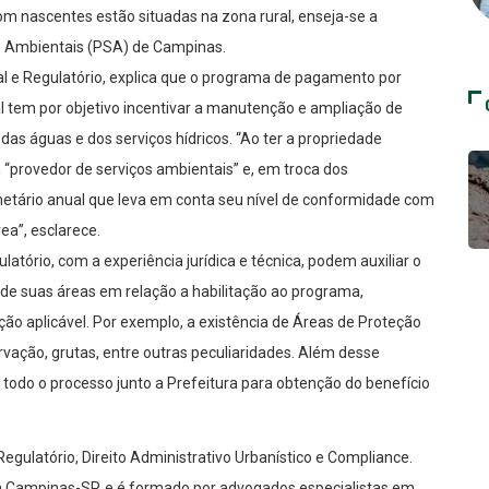
om nascentes estão situadas na zona rural, enseja-se a
s Ambientais (PSA) de Campinas.
al e Regulatório, explica que o programa de pagamento por
l tem por objetivo incentivar a manutenção e ampliação de
 das águas e dos serviços hídricos. “Ao ter a propriedade
 “provedor de serviços ambientais” e, em troca dos
tário anual que leva em conta seu nível de conformidade com
ea”, esclarece.
tório, com a experiência jurídica e técnica, podem auxiliar o
ade de suas áreas em relação a habilitação ao programa,
ação aplicável. Por exemplo, a existência de Áreas de Proteção
vação, grutas, entre outras peculiaridades. Além desse
 todo o processo junto a Prefeitura para obtenção do benefício
Regulatório, Direito Administrativo Urbanístico e Compliance.
em Campinas-SP, e é formado por advogados especialistas em