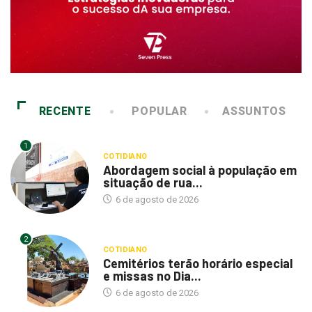
RECENTE
POPULAR
ASSUNTOS
1
COTIDIANO
Abordagem social à população em
situação de rua...
6 de agosto de 2026
2
COTIDIANO
Cemitérios terão horário especial
e missas no Dia...
6 de agosto de 2026