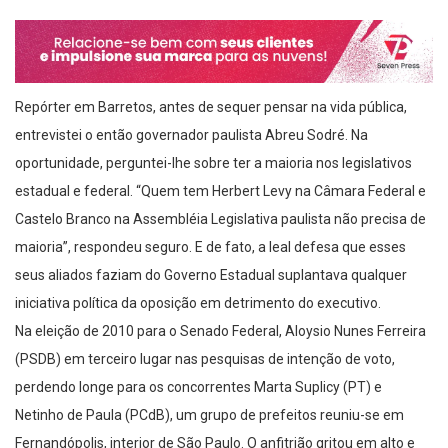
Repórter em Barretos, antes de sequer pensar na vida pública,
entrevistei o então governador paulista Abreu Sodré. Na
oportunidade, perguntei-lhe sobre ter a maioria nos legislativos
estadual e federal. “Quem tem Herbert Levy na Câmara Federal e
Castelo Branco na Assembléia Legislativa paulista não precisa de
maioria”, respondeu seguro. E de fato, a leal defesa que esses
seus aliados faziam do Governo Estadual suplantava qualquer
iniciativa política da oposição em detrimento do executivo.
Na eleição de 2010 para o Senado Federal, Aloysio Nunes Ferreira
(PSDB) em terceiro lugar nas pesquisas de intenção de voto,
perdendo longe para os concorrentes Marta Suplicy (PT) e
Netinho de Paula (PCdB), um grupo de prefeitos reuniu-se em
Fernandópolis, interior de São Paulo. O anfitrião gritou em alto e
bom som: “Se o Aloysio não for o mais votado, podemos desistir