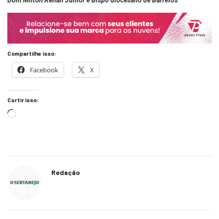
Dom Milton Kenan Júnior é Bispo diocesano de Barretos
Compartilhe isso:
Facebook
X
Curtir isso:
Redação