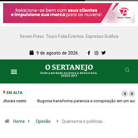
Seven Press
Touro Folia Eventos
Espresso Gráfica
9 de agosto de 2026
Onde a verdade encontra a democracia.
DESDE 2015
EM ALTA
Bugonia transforma paranoia e conspiração em um suspense imprevisível
Home
Opinião
Quaresma e políticas…