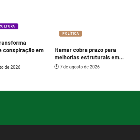
A
COTIDIANO
Bu
bra prazo para
Garimpo Day reúne
pa
 estruturais em...
brechós, gastronomia e
um
atrações...
to de 2026
7 de agosto de 2026