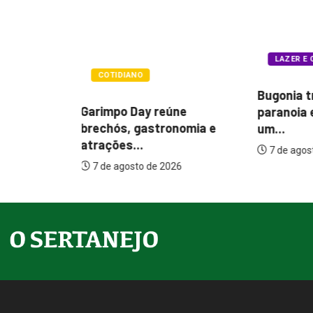
LAZER E CULTURA
POLÍTIC
Bugonia transforma
ne
Itamar co
paranoia e conspiração em
nomia e
melhorias
um...
7 de agos
7 de agosto de 2026
26