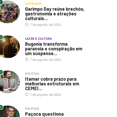
1
COTIDIANO
Garimpo Day reúne brechós,
gastronomia e atrações
culturais...
7 de agosto de 2026
2
LAZER E CULTURA
Bugonia transforma
paranoia e conspiração em
um suspense...
7 de agosto de 2026
3
POLÍTICA
Itamar cobra prazo para
melhorias estruturais em
CEMEI...
7 de agosto de 2026
4
POLÍTICA
Paçoca questiona