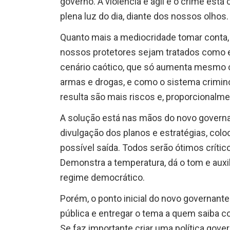
governo. A violência é ágil e o crime est
plena luz do dia, diante dos nossos olhos
Quanto mais a mediocridade tomar conta,
nossos protetores sejam tratados como es
cenário caótico, que só aumenta mesmo 
armas e drogas, e como o sistema crimin
resulta são mais riscos e, proporcionalm
A solução está nas mãos do novo governa
divulgação dos planos e estratégias, col
possível saída. Todos serão ótimos crític
Demonstra a temperatura, dá o tom e aux
regime democrático.
Porém, o ponto inicial do novo governante 
pública e entregar o tema a quem saiba co
Se faz importante criar uma política gov