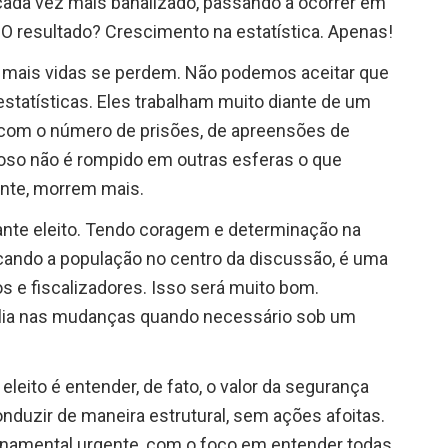
á cada vez mais banalizado, passando a ocorrer em
. O resultado? Crescimento na estatística. Apenas!
 mais vidas se perdem. Não podemos aceitar que
tatísticas. Eles trabalham muito diante de um
com o número de prisões, de apreensões de
oso não é rompido em outras esferas o que
ente, morrem mais.
nte eleito. Tendo coragem e determinação na
ocando a população no centro da discussão, é uma
os e fiscalizadores. Isso será muito bom.
ilia nas mudanças quando necessário sob um
eleito é entender, de fato, o valor da segurança
nduzir de maneira estrutural, sem ações afoitas.
ernamental urgente, com o foco em entender todas