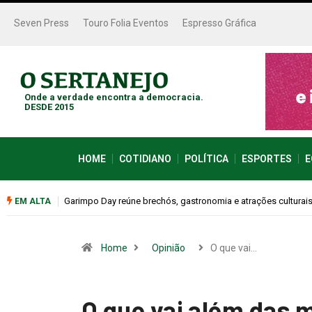
Seven Press
Touro Folia Eventos
Espresso Gráfica
Onde a verdade encontra a democracia.
DESDE 2015
HOME
COTIDIANO
POLÍTICA
ESPORTES
E
Bugonia transforma paranoia e conspiração em um suspense 
EM ALTA
Home
Opinião
O que vai…
O que vai além das 