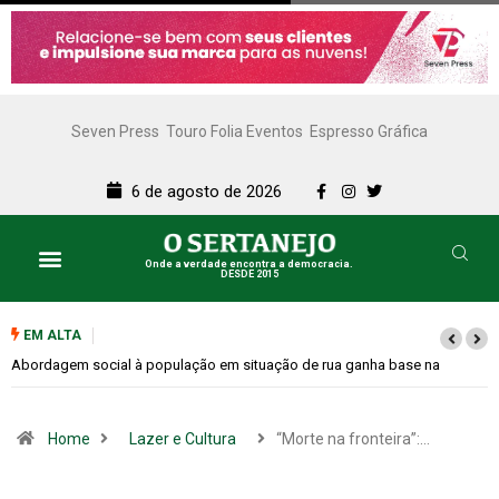
Seven Press
Touro Folia Eventos
Espresso Gráfica
6 de agosto de 2026
Onde a verdade encontra a democracia.
DESDE 2015
EM ALTA
e na
Cemitérios terão horário especial e missas no Dia dos Pais
Home
Lazer e Cultura
“Morte na fronteira”:…