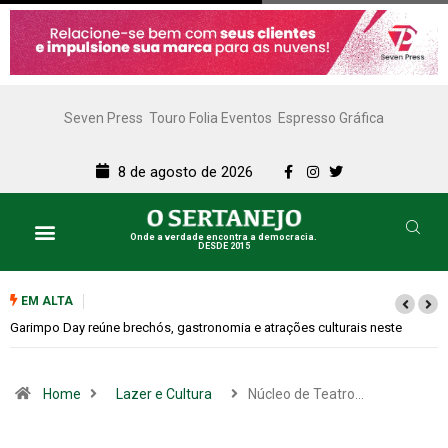
Seven Press
Touro Folia Eventos
Espresso Gráfica
8 de agosto de 2026
Onde a verdade encontra a democracia.
DESDE 2015
EM ALTA
Bugonia transforma paranoia e conspiração em um suspense imprevisível
Home
Lazer e Cultura
Núcleo de Teatro…